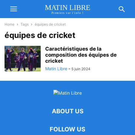
MATIN LIBRE
Premiers sur l'info !
Home
Tags
équipes de cricket
équipes de cricket
Caractéristiques de la
composition des équipes de
cricket
Matin Libre
-
5 juin 2024
ABOUT US
FOLLOW US