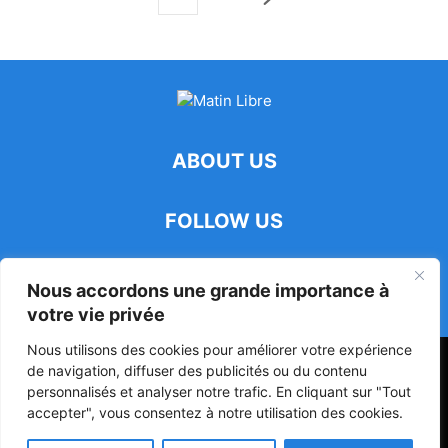
ABOUT US
FOLLOW US
Nous accordons une grande importance à
votre vie privée
Nous utilisons des cookies pour améliorer votre expérience
47ᵉ Assemblée Mondiale sur la Protection de la Vie Privée: Me
de navigation, diffuser des publicités ou du contenu
Luciano Hounkponou représente le Bénin à Séoul
personnalisés et analyser notre trafic. En cliquant sur "Tout
accepter", vous consentez à notre utilisation des cookies.
Politique
Société
Culture