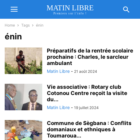
MATIN LIBRE
Premiers sur l'info !
Home
Tags
énin
énin
Préparatifs de la rentrée scolaire
prochaine : Charles, le sarcleur
ambulant
Matin Libre
-
21 août 2024
Vie associative : Rotary club
Cotonou Centre reçoit la visite
du...
Matin Libre
-
19 juillet 2024
Commune de Sègbana : Conflits
domaniaux et ethniques à
Toumaroua...