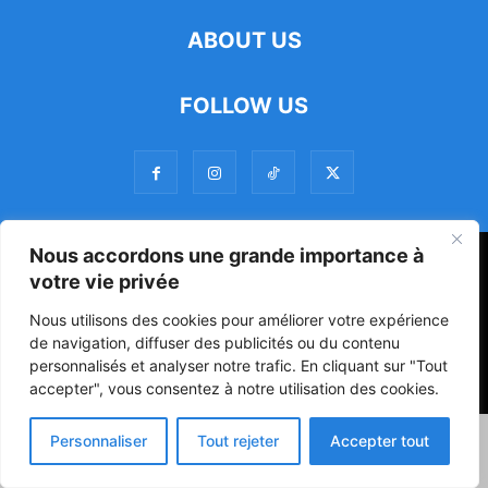
ABOUT US
FOLLOW US
Nous accordons une grande importance à
47ᵉ Assemblée Mondiale sur la Protection de la Vie Privée: Me
votre vie privée
Luciano Hounkponou représente le Bénin à Séoul
Nous utilisons des cookies pour améliorer votre expérience
Politique
Société
Culture
de navigation, diffuser des publicités ou du contenu
personnalisés et analyser notre trafic. En cliquant sur "Tout
© Powered by digitXplus Francophone
accepter", vous consentez à notre utilisation des cookies.
Personnaliser
Tout rejeter
Accepter tout