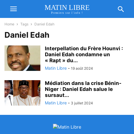
MATIN LIBRE
Premiers sur l'info !
Home
Tags
Daniel Edah
Daniel Edah
Interpellation du Frère Hounvi :
Daniel Edah condamne un
« Rapt » du...
Matin Libre
-
19 août 2024
Médiation dans la crise Bénin-
Niger : Daniel Edah salue le
sursaut...
Matin Libre
-
3 juillet 2024