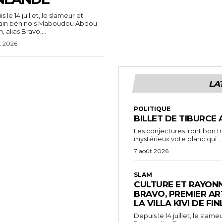
 le 14 juillet, le slameur et
vain béninois Maboudou Abdou
 alias Bravo,...
t 2026
LA
POLITIQUE
BILLET DE TIBURCE 
Les conjectures iront bon t
mystérieux vote blanc qui...
7 août 2026
SLAM
CULTURE ET RAYONN
BRAVO, PREMIER AR
LA VILLA KIVI DE FI
Depuis le 14 juillet, le sl