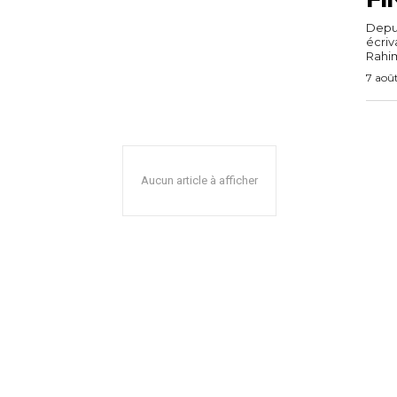
Depuis
écri
Rahim,
7 aoû
Aucun article à afficher