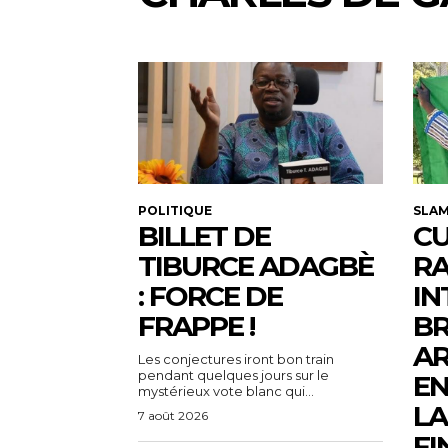
POLITIQUE
SLA
BILLET DE
CU
TIBURCE ADAGBÈ
R
: FORCE DE
IN
FRAPPE !
BR
AR
Les conjectures iront bon train
pendant quelques jours sur le
EN
mystérieux vote blanc qui...
LA
7 août 2026
FI