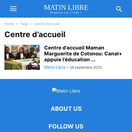
MATIN LIBRE
Premiers sur l'info !
Home
Tags
Centre d’accueil
Centre d’accueil
Centre d’accueil Maman
Marguerite de Cotonou: Canal+
appuie l’éducation ...
Matin Libre
-
28 septembre 2023
ABOUT US
FOLLOW US