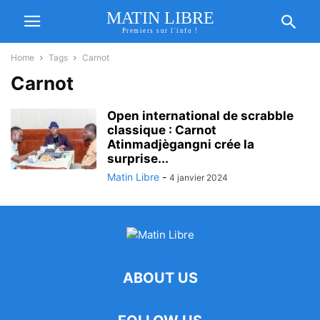
MATIN LIBRE
Premiers sur l'info !
Home
Tags
Carnot
Carnot
Open international de scrabble
classique : Carnot
Atinmadjègangni crée la
surprise...
Matin Libre
-
4 janvier 2024
ABOUT US