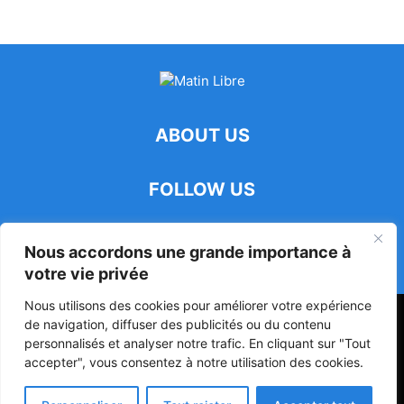
ABOUT US
FOLLOW US
Nous accordons une grande importance à
votre vie privée
Nous utilisons des cookies pour améliorer votre expérience
47ᵉ Assemblée Mondiale sur la Protection de la Vie Privée: Me
de navigation, diffuser des publicités ou du contenu
Luciano Hounkponou représente le Bénin à Séoul
personnalisés et analyser notre trafic. En cliquant sur "Tout
accepter", vous consentez à notre utilisation des cookies.
Politique
Société
Culture