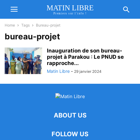
MATIN LIBRE
Premiers sur l'info !
Home
Tags
Bureau-projet
bureau-projet
Inauguration de son bureau-
projet à Parakou : Le PNUD se
rapproche...
Matin Libre
-
29 janvier 2024
ABOUT US
FOLLOW US