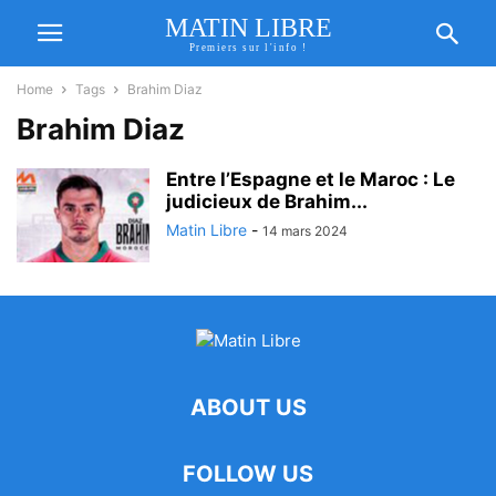
MATIN LIBRE
Premiers sur l'info !
Home
Tags
Brahim Diaz
Brahim Diaz
Entre l’Espagne et le Maroc : Le
judicieux de Brahim...
Matin Libre
-
14 mars 2024
ABOUT US
FOLLOW US