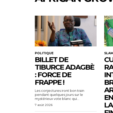
POLITIQUE
SLA
BILLET DE
CU
TIBURCE ADAGBÈ
R
: FORCE DE
IN
FRAPPE !
BR
AR
Les conjectures iront bon train
pendant quelques jours sur le
EN
mystérieux vote blanc qui...
LA
7 août 2026
FI