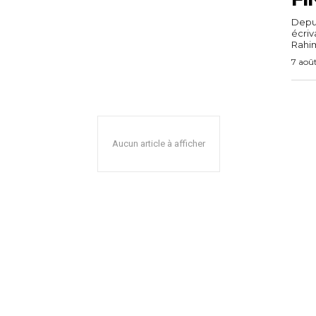
Depuis
écri
Rahim,
7 aoû
Aucun article à afficher