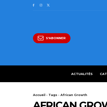
S'ABONNER
ACTUALITÉS
CAT
Accueil
Tags
African Growth
AFRICAN GRO