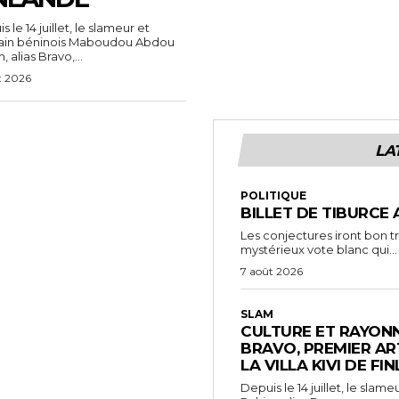
 le 14 juillet, le slameur et
vain béninois Maboudou Abdou
 alias Bravo,...
t 2026
LA
POLITIQUE
BILLET DE TIBURCE 
Les conjectures iront bon t
mystérieux vote blanc qui...
7 août 2026
SLAM
CULTURE ET RAYONN
BRAVO, PREMIER AR
LA VILLA KIVI DE FI
Depuis le 14 juillet, le sl