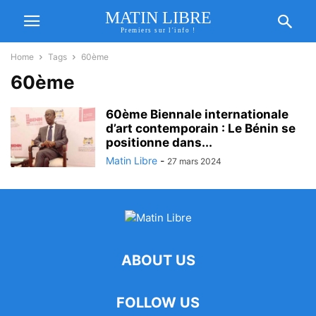
MATIN LIBRE
Premiers sur l'info !
Home
Tags
60ème
60ème
60ème Biennale internationale
d’art contemporain : Le Bénin se
positionne dans...
Matin Libre
-
27 mars 2024
ABOUT US
FOLLOW US