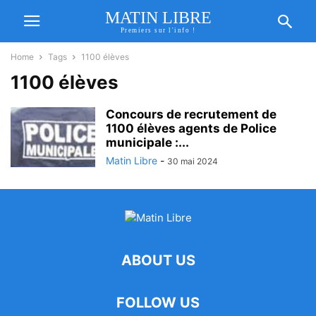
MATIN LIBRE
Premiers sur l'info !
Home
Tags
1100 élèves
1100 élèves
Concours de recrutement de
1100 élèves agents de Police
municipale :...
Matin Libre
-
30 mai 2024
ABOUT US
FOLLOW US