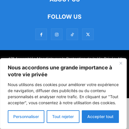
FRAUDE
GASTRONOMIE
GENRE
GESTION
GOUVERNANCE
HANDBALL
HUMOUR
INCENDIE
INDUSTRIE
INNOVATION
FOLLOW US
INSÉCURITÉ
INSTITUTION
INTÉGRATION
INTERNATIONAL
INTERVIEW
JEU CONCOURS
JEUX
JUSTICE
LE BAROMÈTRE
LETTRES
LITTÉRATURE
LOISIR
MATIN LIBRE TV
MATIN LIBRE WEEK END
MÉDIA
MÉRITE
MÉTROLOGIE
MODE
MUSIQUE
NATIONAL
NON CLASSÉ
NON DÉSIGNATION DES CQ AU BÉNIN
NUMÉRIQUE
OPINION
47ᵉ Assemblée Mondiale sur la Protection de la Vie Privée: Me
OPPORTUNITÉ/ IMMOBILIER
PARLEMENT
PATRIMOINE
POLITIQUE
Luciano Hounkponou représente le Bénin à Séoul
Nous accordons une grande importance à
PUBLI/REPORTAGE
RECONNAISSANCE
RÉLIGION
SANTÉ
votre vie privée
Politique
Société
Culture
SÉCURITÉ
SERVICE
SOUVENIR
SPORT
TERRORISME
Nous utilisons des cookies pour améliorer votre expérience
THÉATRE
TOGO
© Powered by digitXplus Francophone
de navigation, diffuser des publicités ou du contenu
personnalisés et analyser notre trafic. En cliquant sur "Tout
accepter", vous consentez à notre utilisation des cookies.
Personnaliser
Tout rejeter
Accepter tout