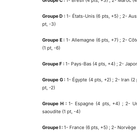
Groupe C :
1- Brésil (4 pts, +3) ; 2- Maroc (4 
Groupe D :
1- États-Unis (6 pts, +5) ; 2- Aust
pt, -3)
Groupe E :
1- Allemagne (6 pts, +7) ; 2- Côte
(1 pt, -6)
Groupe F :
1- Pays-Bas (4 pts, +4) ; 2- Japon 
Groupe G :
1- Égypte (4 pts, +2) ; 2- Iran (2
pt, -2)
Groupe H :
1- Espagne (4 pts, +4) ; 2- Uru
saoudite (1 pt, -4)
Groupe I :
1- France (6 pts, +5) ; 2- Norvège (