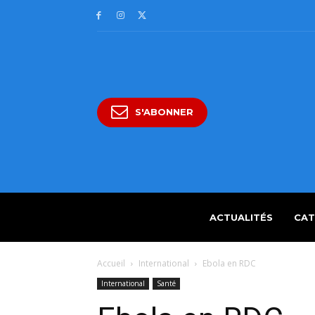
S'ABONNER
ACTUALITÉS
CAT
Accueil
International
Ebola en RDC
International
Santé