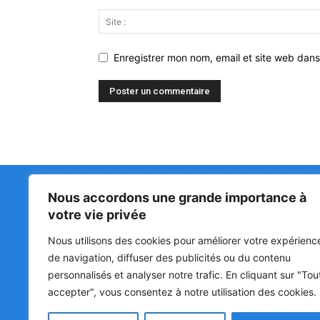
Enregistrer mon nom, email et site web dans
Nous accordons une grande importance à
Matin Libre
47ᵉ
votre vie privée
LA 
PRI
Premiers sur l'info !
Nous utilisons des cookies pour améliorer votre expérienc
HOU
BÉN
de navigation, diffuser des publicités ou du contenu
POL
personnalisés et analyser notre trafic. En cliquant sur "Tou
accepter", vous consentez à notre utilisation des cookies.
SOC
CUL