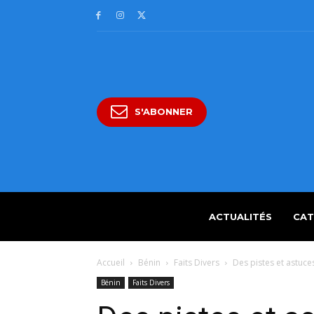
S'ABONNER
ACTUALITÉS
CAT
Accueil
Bénin
Faits Divers
Des pistes et astuce
Bénin
Faits Divers