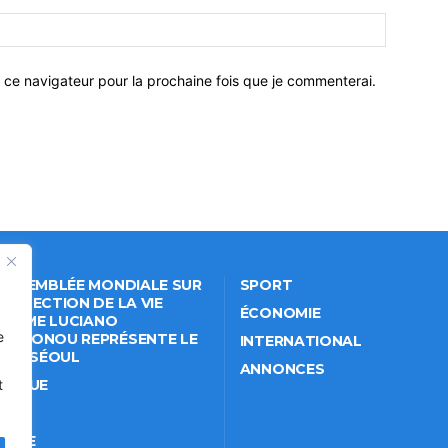
 ce navigateur pour la prochaine fois que je commenterai.
 ASSEMBLÉE MONDIALE SUR
SPORT
PROTECTION DE LA VIE
ÉCONOMIE
VÉE: ME LUCIANO
e
NKPONOU REPRÉSENTE LE
INTERNATIONAL
IN À SÉOUL
ANNONCES
ITIQUE
t
IÉTÉ
TURE