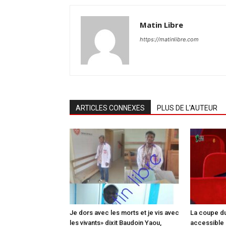
Matin Libre
https://matinlibre.com
ARTICLES CONNEXES
PLUS DE L'AUTEUR
Je dors avec les morts et je vis avec
La coupe du
les vivants» dixit Baudoin Yaou,
accessible 