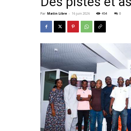
Des pistes et a
Par
Matin Libre
-
16 juin 2026
454
0