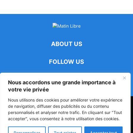
ABOUT US
FOLLOW US
Nous accordons une grande importance à
votre vie privée
Nous utilisons des cookies pour améliorer votre expérience
47ᵉ Assemblée Mondiale sur la Protection de la Vie Privée: Me
de navigation, diffuser des publicités ou du contenu
Luciano Hounkponou représente le Bénin à Séoul
personnalisés et analyser notre trafic. En cliquant sur "Tout
accepter", vous consentez à notre utilisation des cookies.
Politique
Société
Culture
Personnaliser
Tout rejeter
Accepter tout