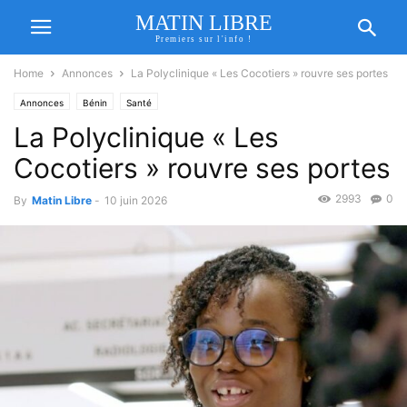
MATIN LIBRE
Premiers sur l'info !
Home
Annonces
La Polyclinique « Les Cocotiers » rouvre ses portes
Annonces
Bénin
Santé
La Polyclinique « Les
Cocotiers » rouvre ses portes
2993
0
By
Matin Libre
-
10 juin 2026