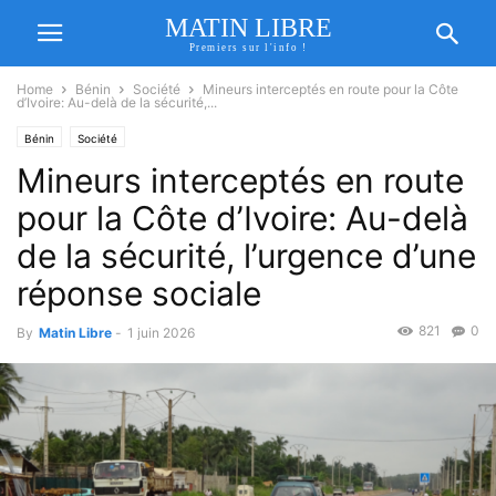
MATIN LIBRE
Premiers sur l'info !
Home
Bénin
Société
Mineurs interceptés en route pour la Côte
d’Ivoire: Au-delà de la sécurité,...
Bénin
Société
Mineurs interceptés en route
pour la Côte d’Ivoire: Au-delà
de la sécurité, l’urgence d’une
réponse sociale
821
0
By
Matin Libre
-
1 juin 2026