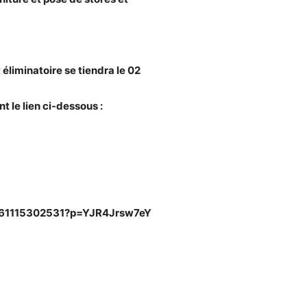
éliminatoire se tiendra le
02
 le lien ci-dessous :
0461115302531?p=YJR4Jrsw7eY