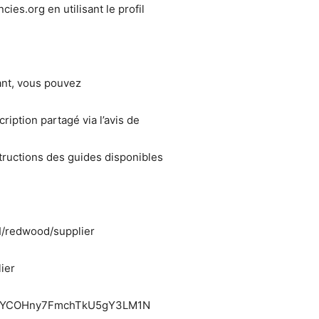
cies.org en utilisant le profil
ant, vous pouvez
scription partagé via l’avis de
tructions des guides disponibles
I/redwood/supplier
ier
IMoYCOHny7FmchTkU5gY3LM1N