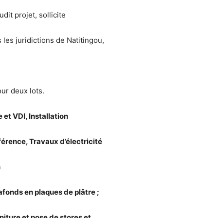
dit projet, sollicite
les juridictions de Natitingou,
our deux lots.
 et VDI, Installation
érence, Travaux d’électricité
n
afonds en plaques de plâtre ;
rniture et pose de stores et