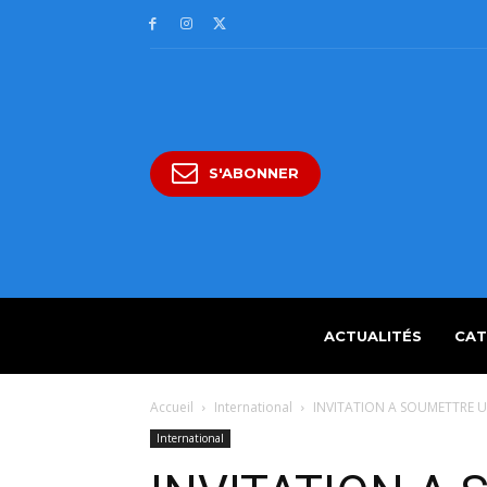
S'ABONNER
ACTUALITÉS
CAT
Accueil
International
INVITATION A SOUMETTRE U
International