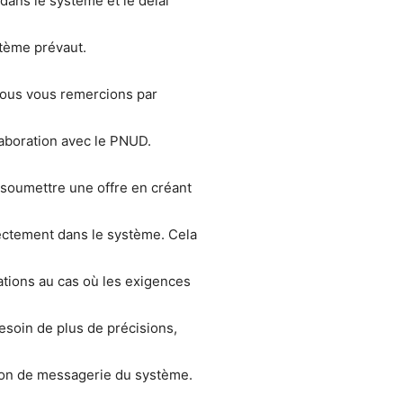
dans le système et le délai
stème prévaut.
 nous vous remercions par
laboration avec le PNUD.
e soumettre une offre en créant
ectement dans le système. Cela
ations au cas où les exigences
besoin de plus de précisions,
ction de messagerie du système.