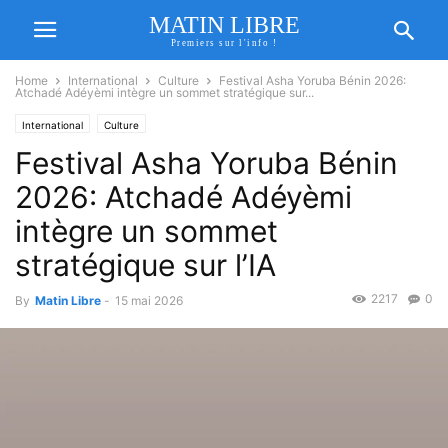
MATIN LIBRE
Premiers sur l'info !
Home
International
Culture
Festival Asha Yoruba Bénin 2026:
Atchadé Adéyèmi intègre un sommet stratégique sur...
International
Culture
Festival Asha Yoruba Bénin
2026: Atchadé Adéyèmi
intègre un sommet
stratégique sur l’IA
2217
0
By
Matin Libre
-
15 mai 2026