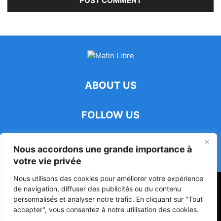
ABOUT US
FOLLOW US
Nous accordons une grande importance à
votre vie privée
Nous utilisons des cookies pour améliorer votre expérience
47ᵉ Assemblée Mondiale sur la Protection de la Vie Privée: Me
de navigation, diffuser des publicités ou du contenu
Luciano Hounkponou représente le Bénin à Séoul
personnalisés et analyser notre trafic. En cliquant sur "Tout
accepter", vous consentez à notre utilisation des cookies.
Politique
Société
Culture