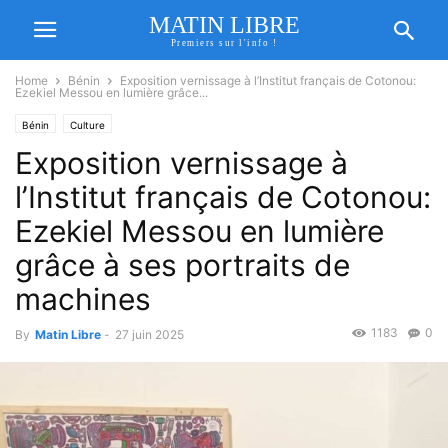
MATIN LIBRE
Premiers sur l'info !
Home
Bénin
Exposition vernissage à l’Institut français de Cotonou:
Ezekiel Messou en lumière grâce...
Bénin
Culture
Exposition vernissage à
l’Institut français de Cotonou:
Ezekiel Messou en lumière
grâce à ses portraits de
machines
1183
0
By
Matin Libre
-
27 juin 2025