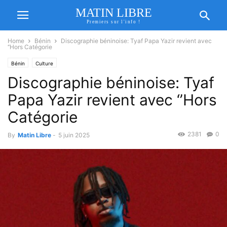
MATIN LIBRE
Premiers sur l'info !
Home
Bénin
Discographie béninoise: Tyaf Papa Yazir revient avec
‘’Hors Catégorie
Bénin
Culture
Discographie béninoise: Tyaf
Papa Yazir revient avec ‘’Hors
Catégorie
2381
0
By
Matin Libre
-
5 juin 2025