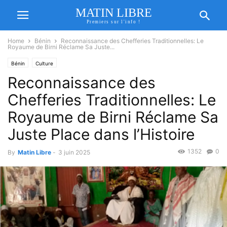
MATIN LIBRE
Premiers sur l'info !
Home
Bénin
Reconnaissance des Chefferies Traditionnelles: Le
Royaume de Birni Réclame Sa Juste...
Bénin
Culture
Reconnaissance des
Chefferies Traditionnelles: Le
Royaume de Birni Réclame Sa
Juste Place dans l’Histoire
1352
0
By
Matin Libre
-
3 juin 2025