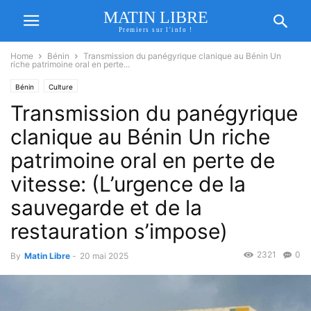
MATIN LIBRE
Premiers sur l'info !
Home
Bénin
Transmission du panégyrique clanique au Bénin Un
riche patrimoine oral en perte...
Bénin
Culture
Transmission du panégyrique
clanique au Bénin Un riche
patrimoine oral en perte de
vitesse: (L’urgence de la
sauvegarde et de la
restauration s’impose)
2321
0
By
Matin Libre
-
20 mai 2025