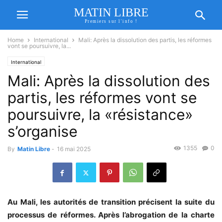
MATIN LIBRE
Premiers sur l'info !
Home
International
Mali: Après la dissolution des partis, les réformes
vont se poursuivre, la...
International
Mali: Après la dissolution des
partis, les réformes vont se
poursuivre, la «résistance»
s’organise
1355
0
By
Matin Libre
-
16 mai 2025
Au Mali, les autorités de transition précisent la suite du
processus de réformes. Après l’abrogation de la charte