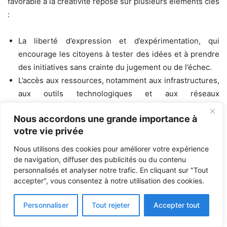
favorable à la créativité repose sur plusieurs éléments clés
:
La liberté d’expression et d’expérimentation, qui
encourage les citoyens à tester des idées et à prendre
des initiatives sans crainte du jugement ou de l’échec.
L’accès aux ressources, notamment aux infrastructures,
aux outils technologiques et aux réseaux
professionnels qui facilitent l’épanouissement des
Nous accordons une grande importance à
talents.
votre vie privée
Une culture du partage et de la collaboration, où
l’échange d’expériences et d’expertises permet de
Nous utilisons des cookies pour améliorer votre expérience
multiplier les opportunités d’innovation.
de navigation, diffuser des publicités ou du contenu
personnalisés et analyser notre trafic. En cliquant sur "Tout
accepter", vous consentez à notre utilisation des cookies.
8.2. Techniques pour encourager l’innovation : Pour
maintenir un environnement de créativité, certaines
Personnaliser
Tout rejeter
Accepter tout
pratiques sont essentielles :