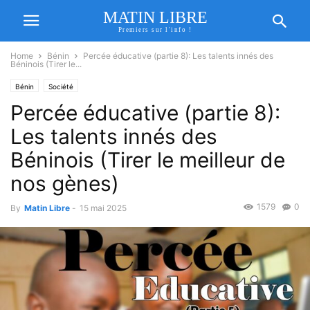
MATIN LIBRE
Premiers sur l'info !
Home
Bénin
Percée éducative (partie 8): Les talents innés des
Béninois (Tirer le...
Bénin
Société
Percée éducative (partie 8):
Les talents innés des
Béninois (Tirer le meilleur de
nos gènes)
1579
0
By
Matin Libre
-
15 mai 2025