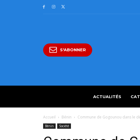
S'ABONNER
ACTUALITÉS
CAT
Accueil
Bénin
Commune de Gogounou dans le dépa
Bénin
Société