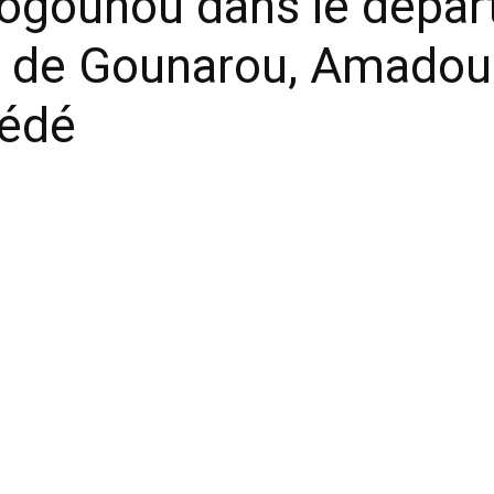
gounou dans le dépar
am de Gounarou, Amadou 
cédé