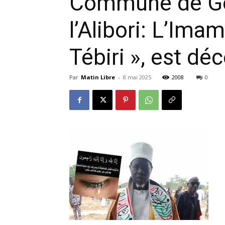
Commune de Go
l’Alibori: L’Im
Tébiri », est dé
Par
Matin Libre
-
8 mai 2025
2008
0