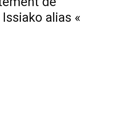
tement de
Issiako alias «