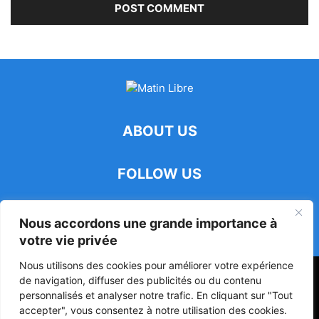
ABOUT US
FOLLOW US
Nous accordons une grande importance à
votre vie privée
Nous utilisons des cookies pour améliorer votre expérience
47ᵉ Assemblée Mondiale sur la Protection de la Vie Privée: Me
de navigation, diffuser des publicités ou du contenu
Luciano Hounkponou représente le Bénin à Séoul
personnalisés et analyser notre trafic. En cliquant sur "Tout
accepter", vous consentez à notre utilisation des cookies.