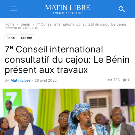
MATIN LIBRE
Premiers sur l'info !
Home
Bénin
7ᵉ Conseil international consultatif du cajou: Le Bénin
présent aux travaux
Bénin
Société
7ᵉ Conseil international
consultatif du cajou: Le Bénin
présent aux travaux
173
0
By
Matin Libre
-
29 avril 2025