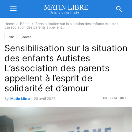
MATIN LIBRE
Premiers sur l'info !
Home
Bénin
Sensibilisation sur la situation des enfants Autistes
L’association des parents appellent...
Bénin
Société
Sensibilisation sur la situation
des enfants Autistes
L’association des parents
appellent à l’esprit de
solidarité et d’amour
3694
0
By
Matin Libre
-
28 avril 2025