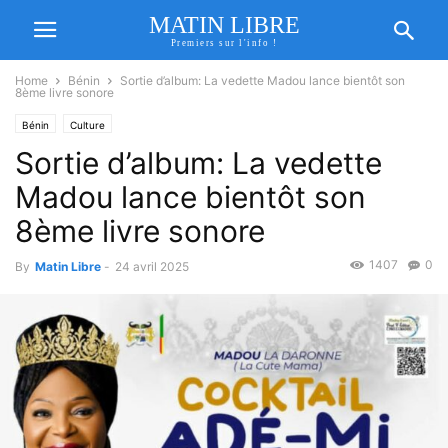
MATIN LIBRE
Premiers sur l'info !
Home
Bénin
Sortie d’album: La vedette Madou lance bientôt son
8ème livre sonore
Bénin
Culture
Sortie d’album: La vedette
Madou lance bientôt son
8ème livre sonore
1407
0
By
Matin Libre
-
24 avril 2025