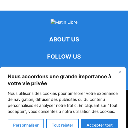
ABOUT US
FOLLOW US
Nous accordons une grande importance à
votre vie privée
Nous utilisons des cookies pour améliorer votre expérience
47ᵉ Assemblée Mondiale sur la Protection de la Vie Privée: Me
de navigation, diffuser des publicités ou du contenu
Luciano Hounkponou représente le Bénin à Séoul
personnalisés et analyser notre trafic. En cliquant sur "Tout
accepter", vous consentez à notre utilisation des cookies.
Politique
Société
Culture
Personnaliser
Tout rejeter
Accepter tout