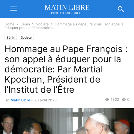
MATIN LIBRE
Premiers sur l'info !
Home
Bénin
Société
Hommage au Pape François : son appel à
éduquer pour la démocratie:...
Bénin
Société
Hommage au Pape François :
son appel à éduquer pour la
démocratie: Par Martial
Kpochan, Président de
l’Institut de l’Être
1322
0
By
Matin Libre
-
23 avril 2025