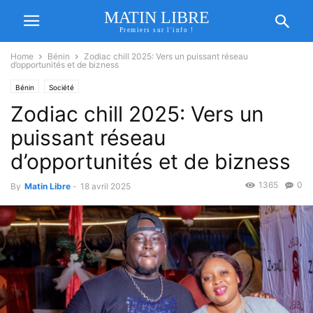
MATIN LIBRE
Premiers sur l'info !
Home
Bénin
Zodiac chill 2025: Vers un puissant réseau
d’opportunités et de bizness
Bénin
Société
Zodiac chill 2025: Vers un
puissant réseau
d’opportunités et de bizness
1365
0
By
Matin Libre
-
18 avril 2025