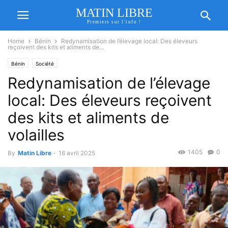
MATIN LIBRE
Premiers sur l'info !
Home
Bénin
Redynamisation de l’élevage local: Des éleveurs
reçoivent des kits et aliments de...
Bénin
Société
Redynamisation de l’élevage
local: Des éleveurs reçoivent
des kits et aliments de
volailles
1405
0
By
Matin Libre
-
16 avril 2025