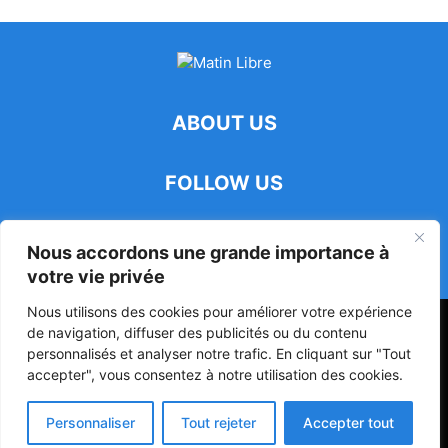
ABOUT US
FOLLOW US
Nous accordons une grande importance à
votre vie privée
Nous utilisons des cookies pour améliorer votre expérience
47ᵉ Assemblée Mondiale sur la Protection de la Vie Privée: Me
de navigation, diffuser des publicités ou du contenu
Luciano Hounkponou représente le Bénin à Séoul
personnalisés et analyser notre trafic. En cliquant sur "Tout
accepter", vous consentez à notre utilisation des cookies.
Politique
Société
Culture
Personnaliser
Tout rejeter
Accepter tout
© Powered by digitXplus Francophone