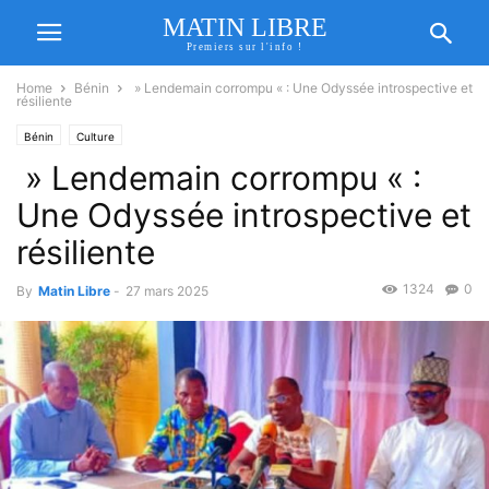
MATIN LIBRE
Premiers sur l'info !
Home
Bénin
» Lendemain corrompu « : Une Odyssée introspective et
résiliente
Bénin
Culture
» Lendemain corrompu « :
Une Odyssée introspective et
résiliente
1324
0
By
Matin Libre
-
27 mars 2025