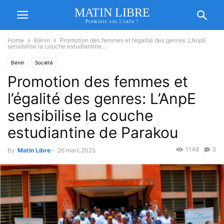
MATIN LIBRE
Premiers sur l'info !
Home
Bénin
Promotion des femmes et l’égalité des genres: L’AnpE
sensibilise la couche estudiantine...
Bénin
Société
Promotion des femmes et
l’égalité des genres: L’AnpE
sensibilise la couche
estudiantine de Parakou
1148
0
By
Matin Libre
-
26 mars 2025