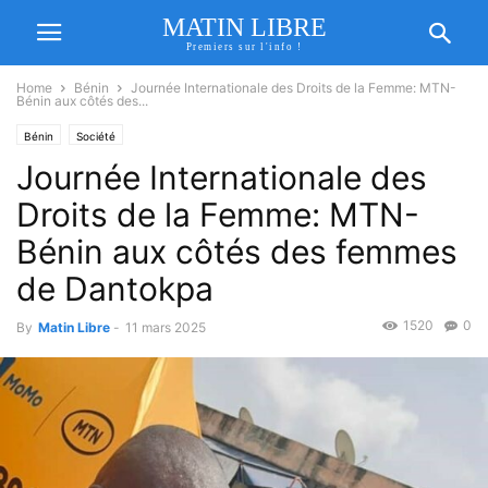
MATIN LIBRE
Premiers sur l'info !
Home
Bénin
Journée Internationale des Droits de la Femme: MTN-
Bénin aux côtés des...
Bénin
Société
Journée Internationale des
Droits de la Femme: MTN-
Bénin aux côtés des femmes
de Dantokpa
1520
0
By
Matin Libre
-
11 mars 2025