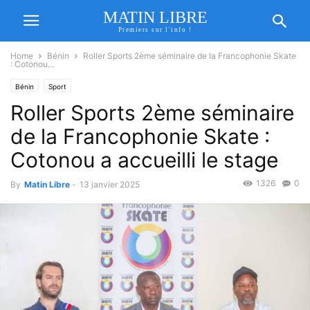
MATIN LIBRE
Premiers sur l'info !
Home
Bénin
Roller Sports 2ème séminaire de la Francophonie Skate
: Cotonou...
Bénin
Sport
Roller Sports 2ème séminaire
de la Francophonie Skate :
Cotonou a accueilli le stage
1326
0
By
Matin Libre
-
13 janvier 2025