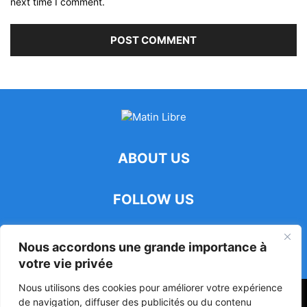
next time I comment.
ABOUT US
FOLLOW US
Nous accordons une grande importance à
votre vie privée
Nous utilisons des cookies pour améliorer votre expérience
47ᵉ Assemblée Mondiale sur la Protection de la Vie Privée: Me
de navigation, diffuser des publicités ou du contenu