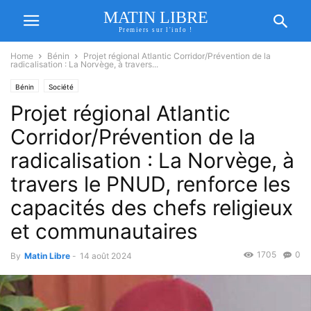
MATIN LIBRE
Premiers sur l'info !
Home
Bénin
Projet régional Atlantic Corridor/Prévention de la
radicalisation : La Norvège, à travers...
Bénin
Société
Projet régional Atlantic
Corridor/Prévention de la
radicalisation : La Norvège, à
travers le PNUD, renforce les
capacités des chefs religieux
et communautaires
1705
0
By
Matin Libre
-
14 août 2024