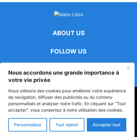
ABOUT US
FOLLOW US
Nous accordons une grande importance à
votre vie privée
Nous utilisons des cookies pour améliorer votre expérience
47ᵉ Assemblée Mondiale sur la Protection de la Vie Privée: Me
de navigation, diffuser des publicités ou du contenu
Luciano Hounkponou représente le Bénin à Séoul
personnalisés et analyser notre trafic. En cliquant sur "Tout
accepter", vous consentez à notre utilisation des cookies.
Politique
Société
Culture
Personnaliser
Tout rejeter
Accepter tout
© Powered by digitXplus Francophone