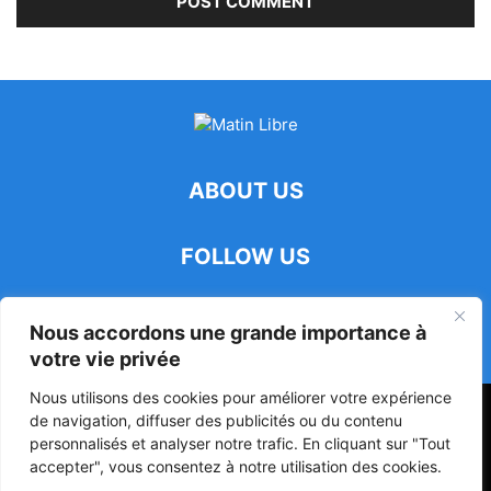
ABOUT US
FOLLOW US
Nous accordons une grande importance à
votre vie privée
Nous utilisons des cookies pour améliorer votre expérience
47ᵉ Assemblée Mondiale sur la Protection de la Vie Privée: Me
de navigation, diffuser des publicités ou du contenu
Luciano Hounkponou représente le Bénin à Séoul
personnalisés et analyser notre trafic. En cliquant sur "Tout
accepter", vous consentez à notre utilisation des cookies.
Politique
Société
Culture