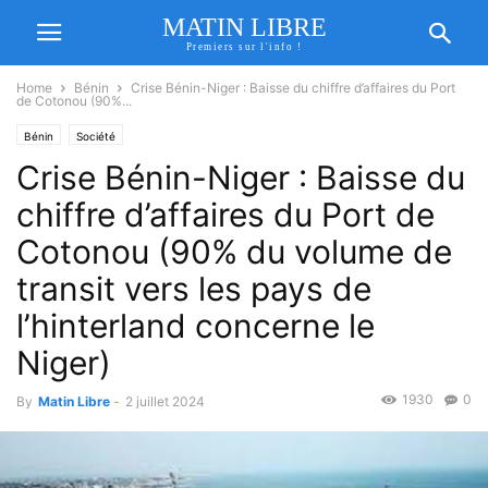
MATIN LIBRE
Premiers sur l'info !
Home
Bénin
Crise Bénin-Niger : Baisse du chiffre d’affaires du Port
de Cotonou (90%...
Bénin
Société
Crise Bénin-Niger : Baisse du
chiffre d’affaires du Port de
Cotonou (90% du volume de
transit vers les pays de
l’hinterland concerne le
Niger)
1930
0
By
Matin Libre
-
2 juillet 2024