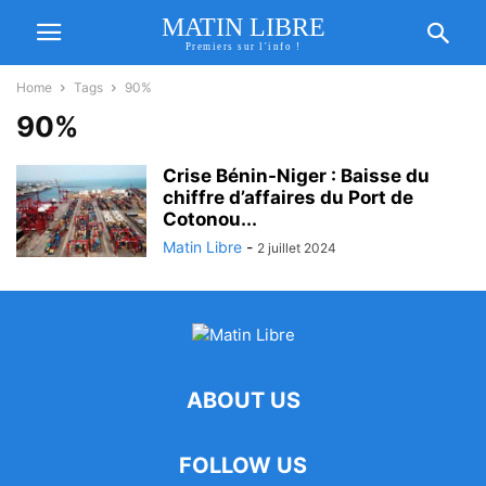
MATIN LIBRE
Premiers sur l'info !
Home
Tags
90%
90%
Crise Bénin-Niger : Baisse du
chiffre d’affaires du Port de
Cotonou...
Matin Libre
-
2 juillet 2024
ABOUT US
FOLLOW US