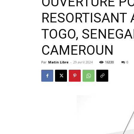
OUVERTURE PO
RESORTISANT A
TOGO, SENEGAL
CAMEROUN
Par
Matin Libre
-
29 avril 2024
16330
0