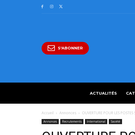
S'ABONNER
ACTUALITÉS
CAT
Accueil
Annonces
OUVERTURE POUR LES POSTES SU
Annonces
Recrutements
International
Société