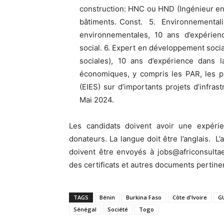
construction: HNC ou HND (Ingénieur en 
bâtiments. Const. 5. Environnementalis
environnementales, 10 ans d’expérienc
social. 6. Expert en développement soci
sociales), 10 ans d’expérience dans
économiques, y compris les PAR, les pl
(EIES) sur d’importants projets d’infras
Mai 2024.
Les candidats doivent avoir une expéri
donateurs. La langue doit être l’anglais. L
doivent être envoyés à jobs@africonsult
des certificats et autres documents pertine
TAGS
Bénin
Burkina Faso
Côte d'Ivoire
G
Sénégal
Société
Togo