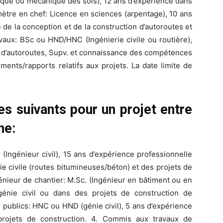
nique ou mécanique des sols), 12 ans d’expérience dans
mètre en chef: Licence en sciences (arpentage), 10 ans
de la conception et de la construction d’autoroutes et
vaux: BSc ou HND/HNC (Ingénierie civile ou routière),
n d’autoroutes, Supv. et connaissance des compétences
ents/rapports relatifs aux projets. La date limite de
es suivants pour un projet entre
ne:
 (Ingénieur civil), 15 ans d’expérience professionnelle
ie civile (routes bitumineuses/béton) et des projets de
énieur de chantier: M.Sc. (Ingénieur en bâtiment ou en
 génie civil ou dans des projets de construction de
 publics: HNC ou HND (génie civil), 5 ans d’expérience
rojets de construction. 4. Commis aux travaux de