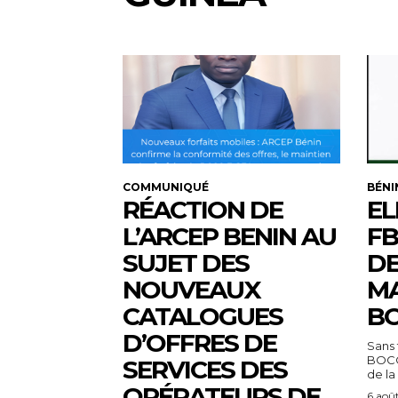
COMMUNIQUÉ
BÉNI
RÉACTION DE
EL
L’ARCEP BENIN AU
FB
SUJET DES
DE
NOUVEAUX
MA
CATALOGUES
BO
D’OFFRES DE
Sans 
BOCO
SERVICES DES
de la
OPÉRATEURS DE
6 aoû