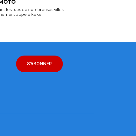
 MOTO
ns les rues de nombreuses villes
unément appelé kèkè...
S'ABONNER