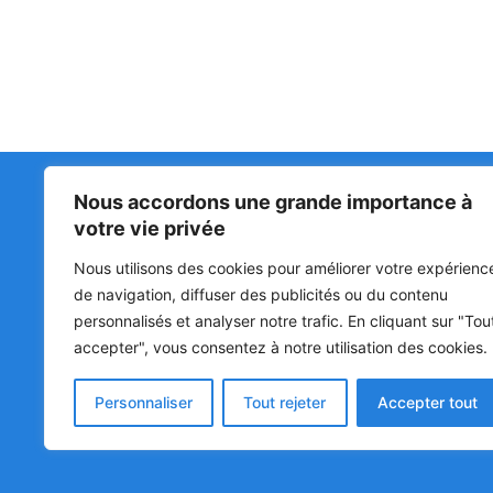
Nous accordons une grande importance à
Matin Libre
47ᵉ
votre vie privée
LA 
PRI
Premiers sur l'info !
Nous utilisons des cookies pour améliorer votre expérienc
HOU
BÉN
de navigation, diffuser des publicités ou du contenu
personnalisés et analyser notre trafic. En cliquant sur "Tou
POL
accepter", vous consentez à notre utilisation des cookies.
SOC
CUL
Personnaliser
Tout rejeter
Accepter tout
© Matin Libre, Tous droits réservés