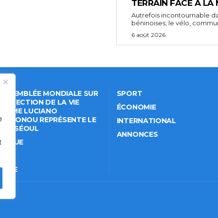
TERRAIN FACE À LA
Autrefois incontournable da
béninoises, le vélo, comm
6 août 2026
 ASSEMBLÉE MONDIALE SUR
SPORT
PROTECTION DE LA VIE
ÉCONOMIE
VÉE: ME LUCIANO
e
NKPONOU REPRÉSENTE LE
INTERNATIONAL
IN À SÉOUL
ANNONCES
t
ITIQUE
IÉTÉ
TURE