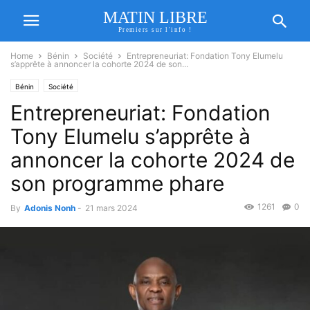
MATIN LIBRE
Premiers sur l'info !
Home
Bénin
Société
Entrepreneuriat: Fondation Tony Elumelu
s’apprête à annoncer la cohorte 2024 de son...
Bénin
Société
Entrepreneuriat: Fondation
Tony Elumelu s’apprête à
annoncer la cohorte 2024 de
son programme phare
1261
0
By
Adonis Nonh
-
21 mars 2024