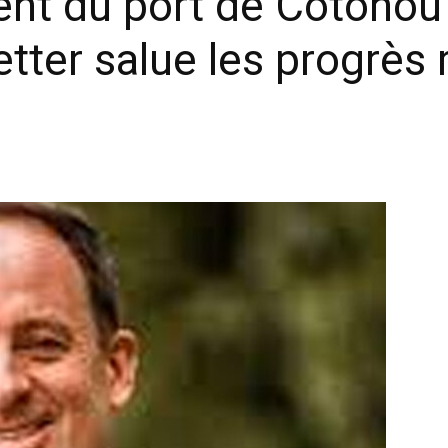
 du port de Cotonou p
ter salue les progrès 