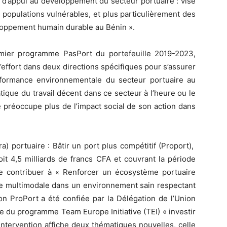
 d’appui au développement du secteur portuaire : vise
s populations vulnérables, et plus particulièrement des
loppement humain durable au Bénin ».
mier programme PasPort du portefeuille 2019-2023,
 l’effort dans deux directions spécifiques pour s’assurer
rformance environnementale du secteur portuaire au
atique du travail décent dans ce secteur à l’heure ou le
préoccupe plus de l’impact social de son action dans
 portuaire : Bâtir un port plus compétitif (Proport),
oit 4,5 milliards de francs CFA et couvrant la période
de contribuer à « Renforcer un écosystème portuaire
ue multimodale dans un environnement sain respectant
tion ProPort a été confiée par la Délégation de l’Union
 du programme Team Europe Initiative (TEI) « investir
ntervention affiche deux thématiques nouvelles, celle