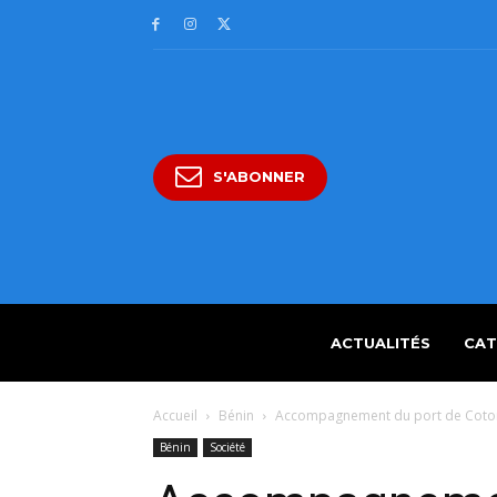
S'ABONNER
ACTUALITÉS
CAT
Accueil
Bénin
Accompagnement du port de Cotono
Bénin
Société