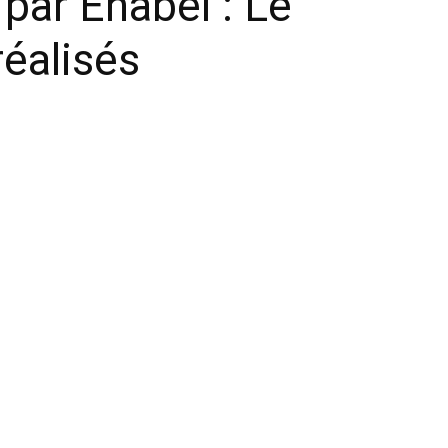
ar Enabel : Le
réalisés