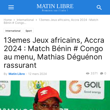
MATIN LIBRE
Premiers sur l'info !
Home
International
13emes Jeux africains, Accra 2024 : Match
Bénin # Congo...
International
Sport
13emes Jeux africains, Accra
2024 : Match Bénin # Congo
au menu, Mathias Déguénon
rassurant
3371
0
By
Matin Libre
-
12 mars 2024